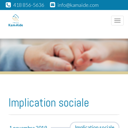
418 856-5636
info@kamaide.com
Men
Implication sociale
Implication sociale
1 novembre 2019